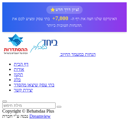
ציון דרך חדש!
7,000+
האינדקס שלנו חצה את רף ה-
בתי עסק ומציע לכם את
ההנחות הטובות ביותר.
הנחות במעמד החיוב
דף הבית
אודות
תקנון
בלוג
בתי עסק שיצאו מהסדר
יצירת קשר
Copyright © Behatsdaa Plus
Dreamview
נבנה ע"י חברת