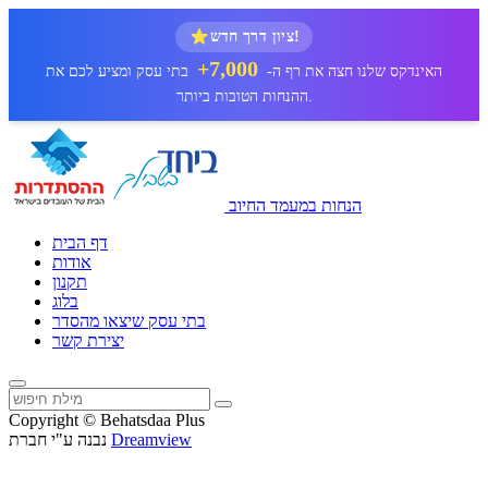
ציון דרך חדש!
7,000+
האינדקס שלנו חצה את רף ה-
בתי עסק ומציע לכם את
ההנחות הטובות ביותר.
הנחות במעמד החיוב
דף הבית
אודות
תקנון
בלוג
בתי עסק שיצאו מהסדר
יצירת קשר
Copyright © Behatsdaa Plus
Dreamview
נבנה ע"י חברת