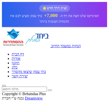
ציון דרך חדש!
7,000+
האינדקס שלנו חצה את רף ה-
בתי עסק ומציע לכם את
ההנחות הטובות ביותר.
הנחות במעמד החיוב
דף הבית
אודות
תקנון
בלוג
בתי עסק שיצאו מהסדר
יצירת קשר
Copyright © Behatsdaa Plus
Dreamview
נבנה ע"י חברת