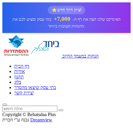
ציון דרך חדש!
7,000+
האינדקס שלנו חצה את רף ה-
בתי עסק ומציע לכם את
ההנחות הטובות ביותר.
הנחות במעמד החיוב
דף הבית
אודות
תקנון
בלוג
בתי עסק שיצאו מהסדר
יצירת קשר
Copyright © Behatsdaa Plus
Dreamview
נבנה ע"י חברת