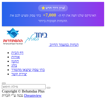
ציון דרך חדש!
7,000+
האינדקס שלנו חצה את רף ה-
בתי עסק ומציע לכם את
ההנחות הטובות ביותר.
הנחות במעמד החיוב
דף הבית
אודות
תקנון
בלוג
בתי עסק שיצאו מהסדר
יצירת קשר
Copyright © Behatsdaa Plus
Dreamview
נבנה ע"י חברת